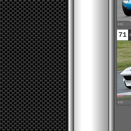
4/10
71
4/10