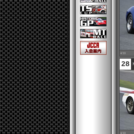
4/10
28
4/10