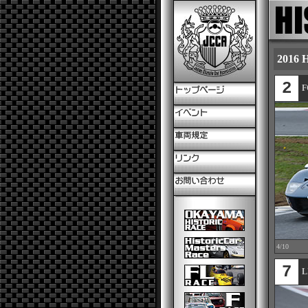
2016
2
F
4/10
7
L