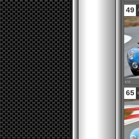
49
4/10
65