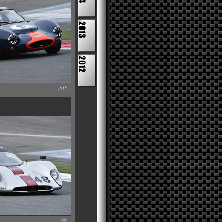
ﾘﾀｲﾔ
7位