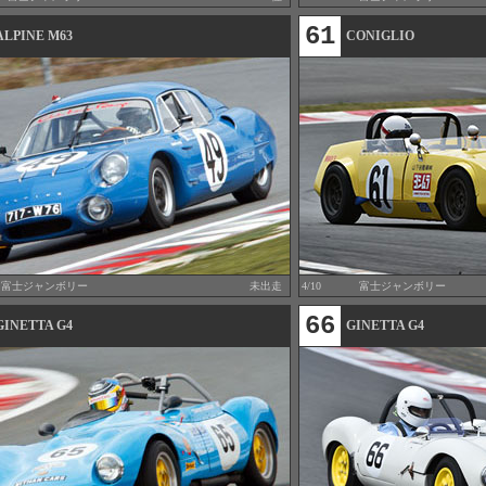
61
ALPINE M63
CONIGLIO
富士ジャンボリー
未出走
4/10
富士ジャンボリー
66
GINETTA G4
GINETTA G4