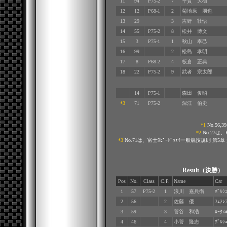
11
94
P75-2
7
平賀 大樹
12
12
P68-1
2
菊地原 朋也
13
29
3
吉野 壮悟
14
55
P75-2
8
松井 博文
15
3
P75-1
1
秋山 奉己
16
99
2
松島 孝明
17
8
P68-2
4
板倉 正典
18
22
P75-2
9
武者 宗太郎
14
P75-1
森田 俊昭
*3
71
P75-2
深江 伯史
*1
No.56
*2
No.27は
*3
No.71は、富士ｽﾋﾟｰﾄﾞｳｪｲ一般競技規則 第
Result（決勝
Pos
No.
Class
C.P.
Name
Car
1
57
P75-2
1
浪川 嘉兵衛
ﾎﾟﾙｼｪ
2
56
2
佐藤 優
ﾌｪｱﾚ
3
59
3
菅谷 和浩
ﾛｰﾀｽ
4
46
4
小菅 隆志
ﾎﾟﾙｼｪ