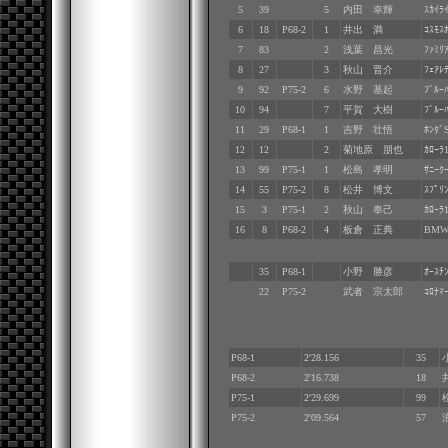
5
39
5
内田 幸輝
ｽｶｲﾗ
6
18
P68-2
1
井出 満
ｺｽﾓｽ
7
83
2
浅葉 昌光
ﾌｧﾐﾘ
8
27
3
秋山 晋介
ﾌｪｱﾚ
9
92
P75-2
6
水野 基起
ﾌﾞﾙｰ
10
94
7
平賀 大樹
ﾌﾞﾙｰ
11
29
P68-1
1
吉野 壮悟
ﾎﾝﾀﾞ
12
12
2
菊地原 朋也
ｶﾛｰﾗ
13
99
P75-1
1
松島 孝明
ｻﾆｰｸ
14
55
P75-2
8
松井 博文
ｽﾌﾟﾘ
15
3
P75-1
2
秋山 奉己
ｶﾛｰﾗ
16
8
P68-2
4
板倉 正典
BMW
35
P68-1
小野 勝彦
ｵｰｽﾁ
22
P75-2
武者 宗太郎
ｺﾛﾅﾏ
P68-1
2'28.156
35
小
P68-2
2'16.738
18
井
P75-1
2'29.699
99
松
P75-2
2'09.564
57
浪