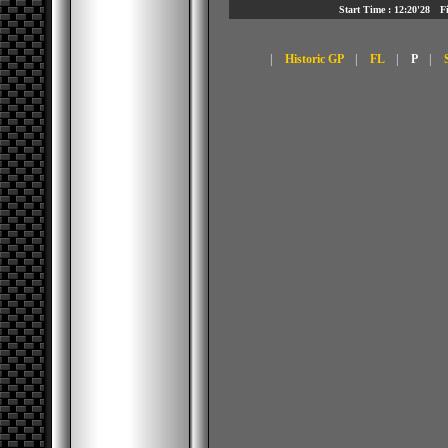
Start Time : 12:20'28 
|
Historic GP
|
FL
|
P
|