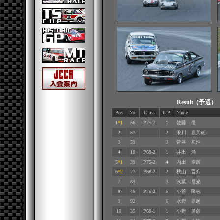
Result（予選
Pos
No.
Class
C.P.
Name
1
*1
56
P75-2
1
佐藤 優
2
57
2
浪川 嘉兵衛
3
59
3
菅谷 和浩
4
18
P68-2
1
井出 満
5
*1
39
P75-2
4
内田 幸輝
6
*2
27
P68-2
2
秋山 晋介
7
83
3
浅葉 昌光
8
46
P75-2
5
小菅 隆志
9
92
6
水野 基起
10
35
P68-1
1
小野 勝彦