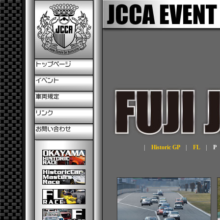
|
Historic GP
|
FL
|
P