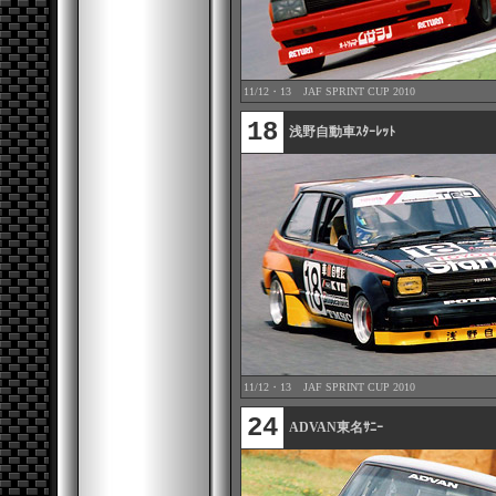
11/12・13
JAF SPRINT CUP 2010
18
浅野自動車ｽﾀｰﾚｯﾄ
11/12・13
JAF SPRINT CUP 2010
24
ADVAN東名ｻﾆｰ