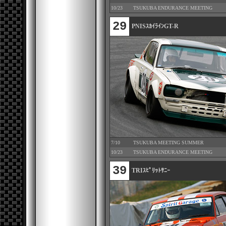
10/23
TSUKUBA ENDURANCE MEETING
29
PNISｽｶｲﾗｲﾝGT-R
7/10
TSUKUBA MEETING SUMMER
10/23
TSUKUBA ENDURANCE MEETING
39
TRIｽﾋﾟﾘｯﾄｻﾆｰ