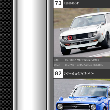
73
ｾﾘｶ1600GT
7/10
TSUKUBA MEETING SUMMER
10/23
TSUKUBA ENDURANCE MEETING
82
ｱｰﾂ･ﾊﾔｼ☆ｲﾝﾌｨﾆﾃｨｰｻﾆｰ