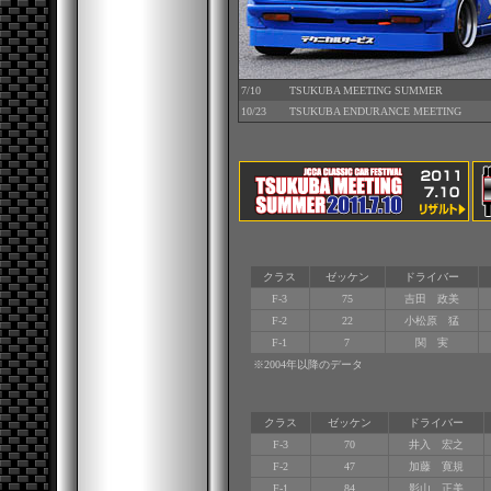
7/10
TSUKUBA MEETING SUMMER
10/23
TSUKUBA ENDURANCE MEETING
クラス
ゼッケン
ドライバー
F-3
75
吉田 政美
F-2
22
小松原 猛
F-1
7
関 実
※2004年以降のデータ
クラス
ゼッケン
ドライバー
F-3
70
井入 宏之
F-2
47
加藤 寛規
F-1
84
影山 正美