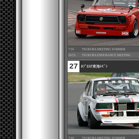
7/10
TSUKUBA MEETING SUMMER
10/23
TSUKUBA ENDURANCE MEETING
27
ﾙﾌﾞﾛｽP東海ﾚﾋﾞﾝ
7/10
TSUKUBA MEETING SUMMER