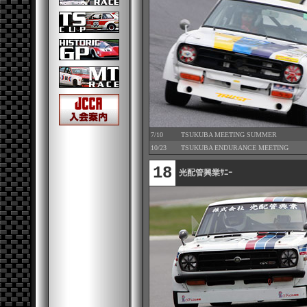
7/10
TSUKUBA MEETING SUMMER
10/23
TSUKUBA ENDURANCE MEETING
18
光配管興業ｻﾆｰ