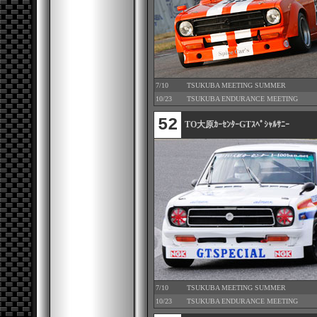
7/10
TSUKUBA MEETING SUMMER
10/23
TSUKUBA ENDURANCE MEETING
52
TO大原ｶｰｾﾝﾀｰGTｽﾍﾟｼｬﾙｻﾆｰ
7/10
TSUKUBA MEETING SUMMER
10/23
TSUKUBA ENDURANCE MEETING