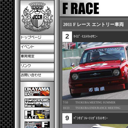
2011 F レース エントリー車両
2
ｹｲｽﾞ･ﾋｽﾄﾘｯｸｻﾆｰ
7/10
TSUKUBA MEETING SUMMER
10/23
TSUKUBA ENDURANCE MEETING
9
ﾍﾟﾝﾀｺﾞﾝﾚｰｼﾝｸﾞﾄﾗｽﾄｻﾆｰ