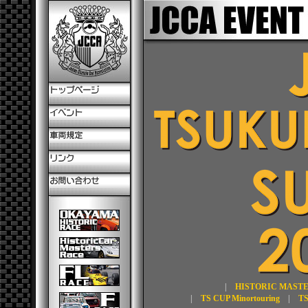
|
HISTORIC MAST
|
TS CUP Minortouring
|
TS