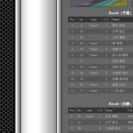
Result（予
Pos
No.
Class
C.P.
Name
1
5
Class3
1
関口 好夫
2
10
2
大平 哲之
3
29
3
山本 雅明
4
83
Class1
1
林 偉明
5
57
Class3
4
塩野 均
6
23
Class2
1
佐々木 隆司
7
37
2
河合 道郎
8
41
Class1
2
杉田 正文
9
16
Class3
5
久保田 裕介
10
35
6
伊藤 喜代志
11
81
Class1
3
麻尾 行夫
12
77
Class3
7
一見 雄二
Result（決
Pos
No.
Class
C.P.
Name
Car
1
29
Class3
1
山本 雅明
LO
2
10
2
大平 哲之
BR
3
16
3
久保田 裕介
LO