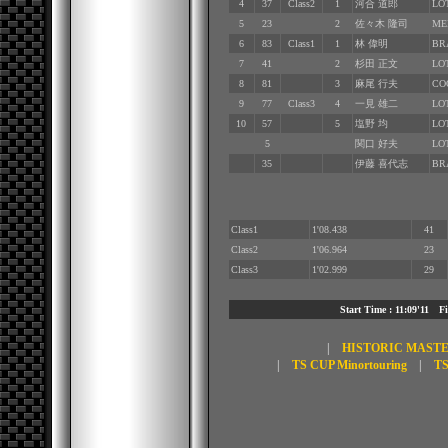
4
37
Class2
1
河合 道郎
LO
5
23
2
佐々木 隆司
ME
6
83
Class1
1
林 偉明
BR
7
41
2
杉田 正文
LO
8
81
3
麻尾 行夫
CO
9
77
Class3
4
一見 雄二
LO
10
57
5
塩野 均
LO
5
関口 好夫
LO
35
伊藤 喜代志
BR
Class1
1'08.438
41
Class2
1'06.964
23
Class3
1'02.999
29
Start Time : 11:09'11 
|
HISTORIC MAST
|
TS CUP Minortouring
|
TS