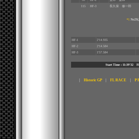
115
HF-3
長久保 修一郎
*1
No29
HF-1
2'14.935
HF-2
2'14.584
HF-3
1'57.584
Start Time : 11:39'32 
|
Historic GP
|
FL RACE
|
P