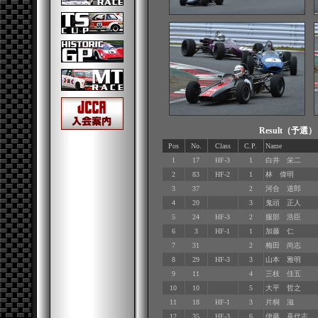
Result（予
Pos
No.
Class
C.P.
Name
1
17
HF-3
1
白井 栄二
2
83
HF-2
1
林 偉明
3
37
2
河合 道郎
4
20
3
鬼頭 正人
5
24
HF-3
2
服部 浩臣
6
3
HF-1
1
加藤 仁
7
31
2
梅田 尚志
8
29
HF-3
3
山本 雅明
9
11
4
三枝 佳五
10
10
5
大平 哲之
11
18
HF-1
3
片桐 滋
12
35
HF-3
6
伊藤 喜代志