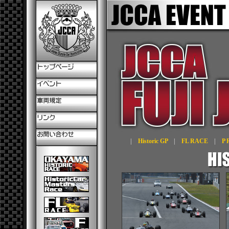
|
Historic GP
|
FL RACE
|
P