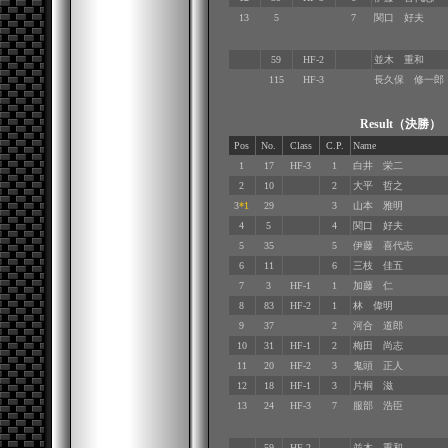
13
5
7
関口 好夫
59
HF-2
並木 重和
115
HF-3
長久保 修一郎
Result（決勝
Pos
No.
Class
C.P.
Name
1
17
HF-3
1
白井 栄二
2
10
2
大平 哲之
3
*1
29
3
山本 雅明
4
5
4
関口 好夫
5
35
5
伊藤 喜代志
6
11
6
三枝 佳五
7
3
HF-1
1
加藤 仁
8
83
HF-2
1
林 偉明
9
37
2
河合 道郎
10
31
HF-1
2
梅田 尚志
11
20
HF-2
3
鬼頭 正人
12
18
HF-1
3
片桐 滋
13
24
HF-3
7
服部 浩臣
59
HF-2
並木 重和